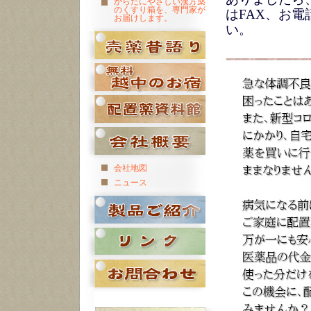
からだにやさしい漢方薬
のくすり箱を、専門家が
はFAX、お
お届けします。
い。
会社地図
ニュース