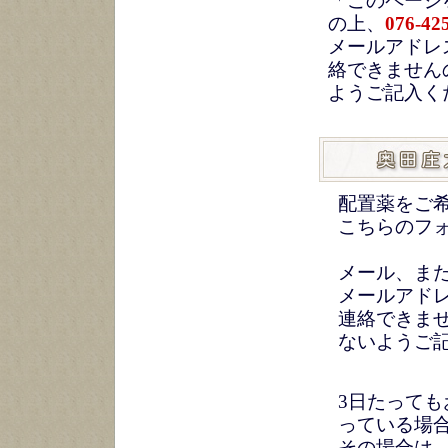
「このページ
の上、
076-42
メールアドレ
絡できません
ようご記入く
配置薬をご
こちらのフ
メール、ま
メールアド
連絡できま
ないようご
3日たって
っている場
その場合は