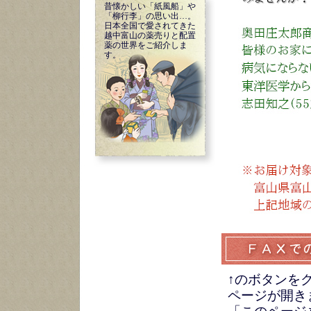
昔懐かしい「紙風船」や
「柳行李」の思い出…。
日本全国で愛されてきた
越中富山の薬売りと配置
薬の世界をご紹介しま
す。
↑のボタンを
ページが開き