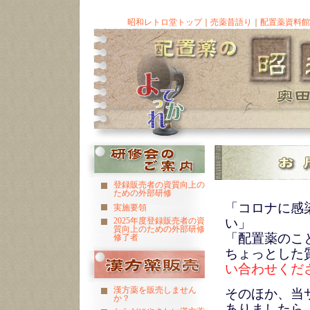
昭和レトロ堂トップ
｜
売薬昔語り
｜
配置薬資料館
登録販売者の資質向上の
ための外部研修
「コロナに感
実施要領
2025年度登録販売者の資
い」
質向上のための外部研修
「配置薬のこ
修了者
ちょっとした
い合わせくだ
漢方薬を販売しません
そのほか、当
か？
ありましたら